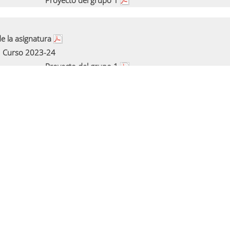
Proyecto del grupo 1
e la asignatura
Curso 2023-24
Proyecto del grupo 1
e la asignatura
Curso 2022-23
Proyecto del grupo 1
e la asignatura
Curso 2021-22
Proyecto del grupo 1