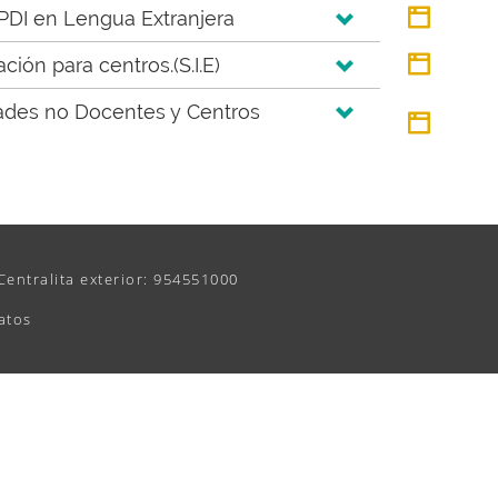
 PDI en Lengua Extranjera
ión para centros.(S.I.E)
ades no Docentes y Centros
Centralita exterior: 954551000
atos