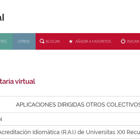
TES
OTROS
BUSCAR
AÑADIR A FAVORITOS
INICIAR
aría virtual
APLICACIONES DIRIGIDAS OTROS COLECTIVO
N
Acreditación Idiomática (R.A.I.) de Universitas XXI R