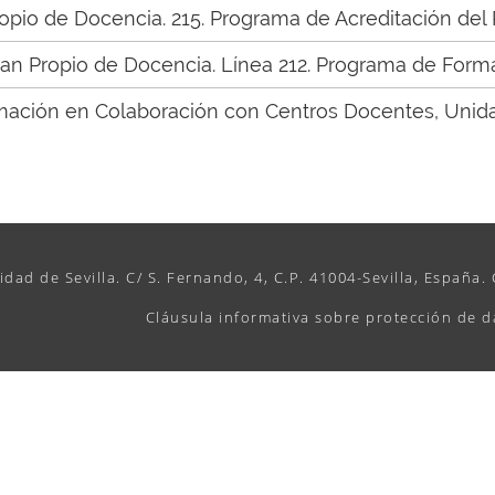
ropio de Docencia. 215. Programa de Acreditación del
Plan Propio de Docencia. Línea 212. Programa de Formac
rmación en Colaboración con Centros Docentes, Unid
idad de Sevilla. C/ S. Fernando, 4, C.P. 41004-Sevilla, España.
Cláusula informativa sobre protección de d