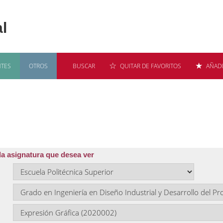
TES
OTROS
BUSCAR
QUITAR DE FAVORITOS
AÑADI
 de Programas y proyectos docentes
la asignatura que desea ver