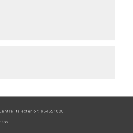
Centralita exterior: 954551000
atos