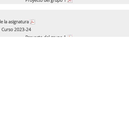
Proyecto del grupo 1
e la asignatura
Curso 2023-24
Proyecto del grupo 1
e la asignatura
Curso 2022-23
Proyecto del grupo 1
e la asignatura
Curso 2021-22
Proyecto del grupo 1