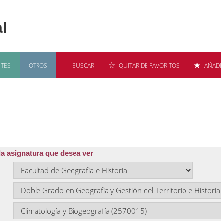
TES
OTROS
BUSCAR
QUITAR DE FAVORITOS
AÑADI
 de Programas y proyectos docentes
la asignatura que desea ver