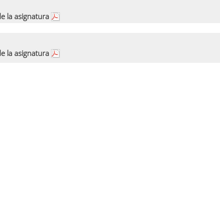
e la asignatura
e la asignatura
urso 2024-25
Proyecto del grupo 1
Proyecto del grupo 2
Proyecto del grupo 3
Proyecto del grupo 4 INGLES
e la asignatura
urso 2023-24
Proyecto del grupo 1
Proyecto del grupo 2
Proyecto del grupo 3