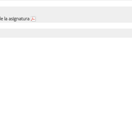
e la asignatura
e la asignatura
e la asignatura
urso 2015-16
Proyecto del grupo 1
Proyecto del grupo 3
Proyecto del grupo 978631
Proyecto del grupo 978632
Proyecto del grupo 984943