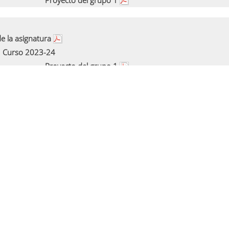
Proyecto del grupo 1
e la asignatura
Curso 2023-24
Proyecto del grupo 1
e la asignatura
Curso 2022-23
Proyecto del grupo 1
e la asignatura
Curso 2021-22
Proyecto del grupo 1